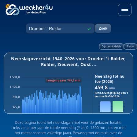
Neerslag in Droebel 't Rolde
✓
Zoek
Plaats
5-jr gemiddelde
Reset
Neerslagoverzicht 1940–2026 voor Droebel 't Rolder,
Rolder, Zieuwent, Oost ...
Neerslag tot nu
1.500,0
langjarig gem. 788,5 mm
toe (2026)
459,8
1.125,0
mm
Periodevergelijking van 1
jan t/m
06-08-2026
.
750,0
375,0
2026
2025
0,0
Dit jaar:
459,8
mm · Vorig
Deze pagina toont het neerslagarchief voor de gekozen locatie.
1940
1983
2025
jaar:
472,8
mm
Links zie je per jaar de totale neerslag (Y-as 0–1500 mm, tot en met
Verschil:
-13,0
mm
het meest recente volledige jaar). Beweeg met de muis over de