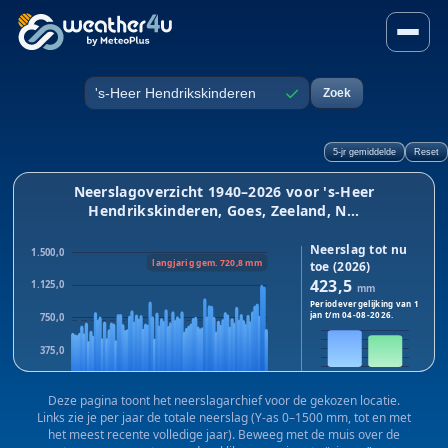
Neerslag in 's-Heer Hendrik
✓
Zoek
Plaats
5-jr gemiddelde
Reset
Neerslagoverzicht 1940–2026 voor 's-Heer
Hendrikskinderen, Goes, Zeeland, N...
Neerslag tot nu
1.500,0
langjarig gem. 720,8 mm
toe (2026)
423,5
1.125,0
mm
Periodevergelijking van 1
jan t/m
04-08-2026
.
750,0
375,0
2026
2025
0,0
Dit jaar:
423,5
mm · Vorig
Deze pagina toont het neerslagarchief voor de gekozen locatie.
1940
1983
2025
jaar:
365,7
mm
Links zie je per jaar de totale neerslag (Y-as 0–1500 mm, tot en met
Verschil:
+57,8
mm
het meest recente volledige jaar). Beweeg met de muis over de