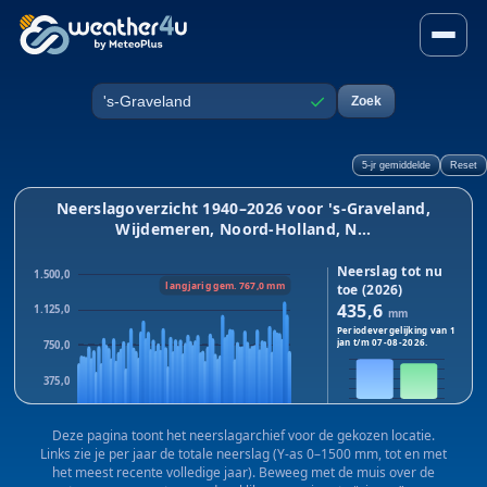
Neerslag in 's-Graveland, W
✓
Zoek
Plaats
5-jr gemiddelde
Reset
Neerslagoverzicht 1940–2026 voor 's-Graveland,
Wijdemeren, Noord-Holland, N...
Neerslag tot nu
1.500,0
langjarig gem. 767,0 mm
toe (2026)
435,6
1.125,0
mm
Periodevergelijking van 1
jan t/m
07-08-2026
.
750,0
375,0
2026
2025
0,0
Dit jaar:
435,6
mm · Vorig
Deze pagina toont het neerslagarchief voor de gekozen locatie.
1940
1983
2025
jaar:
389,3
mm
Links zie je per jaar de totale neerslag (Y-as 0–1500 mm, tot en met
Verschil:
+46,3
mm
het meest recente volledige jaar). Beweeg met de muis over de