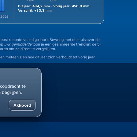
2026
2025
Dit jaar:
484,2
mm · Vorig jaar:
450,9
mm
Verschil:
+33,3
mm
2025
 meest recente volledige jaar). Beweeg met de muis over de
nop
5-jr gemiddelde
toon je een geanimeerde trendlijn: de
5-
jaren om ze direct te vergelijken.
en meteen zien hoe dit jaar zich verhoudt tot vorig jaar.
ekopdracht te
e begrijpen.
Akkoord