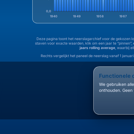
0,0
1940
1949
1958
1967
Deze pagina toont het neerslagarchief voor de gekozen loc
staven voor exacte waarden, klik om een jaar te “pinnen”,
jaars rolling average
, waarbij e
Rechts vergelijkt het paneel de neerslag vanaf 1 januari
Functionele 
We gebruiken alle
onthouden. Geen 