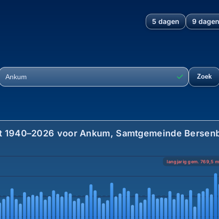
5 dagen
9 dage
amtgemeinde Bersenbrück, La
✓
Zoek
Plaats
t 1940–2026 voor Ankum, Samtgemeinde Bersenbr
langjarig gem. 769,5 