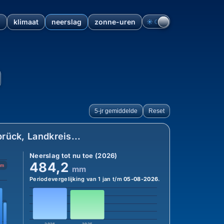
n
klimaat
neerslag
zonne-uren
☀︎
☾
ndkreis Osnabrück, Nedersa
5-jr gemiddelde
Reset
ück, Landkreis...
Neerslag tot nu toe (2026)
484,2
mm
mm
Periodevergelijking van 1 jan t/m
05-08-2026
.