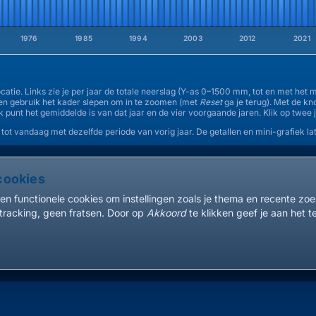
1976
1985
1994
2003
2012
2021
atie. Links zie je per jaar de totale neerslag (Y-as 0–1500 mm, tot en met het
 en gebruik het kader slepen om in te zoomen (met
Reset
ga je terug). Met de k
lk punt het gemiddelde is van dat jaar en de vier voorgaande jaren. Klik op twee 
 tot vandaag met dezelfde periode van vorig jaar. De getallen en mini-grafiek lat
cookies
en functionele cookies om instellingen zoals je thema en recente zo
tracking, geen fratsen. Door op
Akkoord
te klikken geef je aan het t