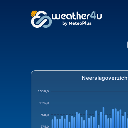
Neerslag in Ankum, S
Neerslagoverzich
1.500,0
1.125,0
750,0
375,0