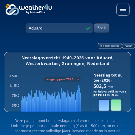
Neerslag in Aduard, Westerk
✓
Zoek
Plaats
5-jr gemiddelde
Reset
Neerslagoverzicht 1940–2026 voor Aduard,
Westerkwartier, Groningen, Nederland
Neerslag tot nu
1.500,0
langjarig gem. 785,8 mm
toe (2026)
502,5
1.125,0
mm
Periodevergelijking van 1
jan t/m
04-08-2026
.
750,0
375,0
2026
2025
0,0
Dit jaar:
502,5
mm · Vorig
Deze pagina toont het neerslagarchief voor de gekozen locatie.
1940
1983
2025
jaar:
531,3
mm
Links zie je per jaar de totale neerslag (Y-as 0–1500 mm, tot en met
Verschil:
-28,8
mm
het meest recente volledige jaar). Beweeg met de muis over de