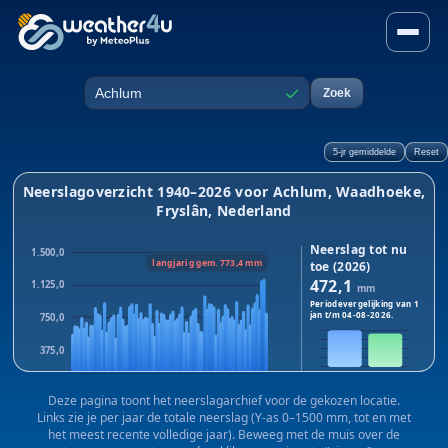
Neerslag in Achlum, Waadhoe
✓
Zoek
Plaats
5-jr gemiddelde
Reset
Neerslagoverzicht 1940–2026 voor Achlum, Waadhoeke,
Fryslân, Nederland
Neerslag tot nu
1.500,0
langjarig gem. 773,4 mm
toe (2026)
472,1
1.125,0
mm
Periodevergelijking van 1
jan t/m
04-08-2026
.
750,0
375,0
2026
2025
0,0
Dit jaar:
472,1
mm · Vorig
Deze pagina toont het neerslagarchief voor de gekozen locatie.
1940
1983
2025
jaar:
430,3
mm
Links zie je per jaar de totale neerslag (Y-as 0–1500 mm, tot en met
Verschil:
+41,8
mm
het meest recente volledige jaar). Beweeg met de muis over de