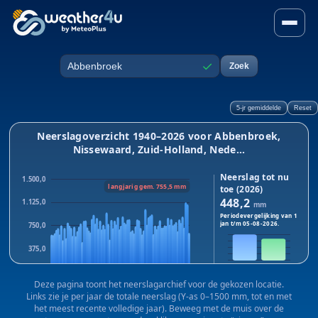
Neerslag in Abbenbroek, Nis
✓
Zoek
Plaats
5-jr gemiddelde
Reset
Neerslagoverzicht 1940–2026 voor Abbenbroek,
Nissewaard, Zuid-Holland, Nede...
Neerslag tot nu
1.500,0
langjarig gem. 755,5 mm
toe (2026)
448,2
1.125,0
mm
Periodevergelijking van 1
jan t/m
05-08-2026
.
750,0
375,0
2026
2025
0,0
Dit jaar:
448,2
mm · Vorig
Deze pagina toont het neerslagarchief voor de gekozen locatie.
1940
1983
2025
jaar:
375,3
mm
Links zie je per jaar de totale neerslag (Y-as 0–1500 mm, tot en met
Verschil:
+72,9
mm
het meest recente volledige jaar). Beweeg met de muis over de