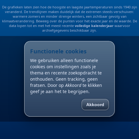
De grafieken laten zien hoe de hoogste en laagste jaartemperaturen sinds 1940 zijn
veranderd. De trendlijnen maken duidelijk dat de extremen steeds verschuiven:
warmere zomers en minder strenge winters, een zichtbaar gevolg van
klimaatverandering. Beweeg over de punten voor het exacte jaar en de waarde. De
data lopen tot en met het meest recente
volledige kalenderjaar
waarvoor
archiefgegevens beschikbaar zijn.
Functionele cookies
We gebruiken alleen functionele
cookies om instellingen zoals je
thema en recente zoekopdracht te
onthouden. Geen tracking, geen
fratsen. Door op
Akkoord
te klikken
geef je aan het te begrijpen.
Akkoord