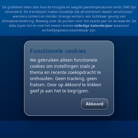
De grafieken laten zien hoe de hoogste en laagste jaartemperaturen sinds 1940 zijn
veranderd. De trendlijnen maken duidelijk dat de extremen steeds verschuiven:
warmere zomers en minder strenge winters, een zichtbaar gevolg van
klimaatverandering. Beweeg over de punten voor het exacte jaar en de waarde. De
data lopen tot en met het meest recente
volledige kalenderjaar
waarvoor
archiefgegevens beschikbaar zijn.
Functionele cookies
We gebruiken alleen functionele
cookies om instellingen zoals je
thema en recente zoekopdracht te
onthouden. Geen tracking, geen
fratsen. Door op
Akkoord
te klikken
geef je aan het te begrijpen.
Akkoord