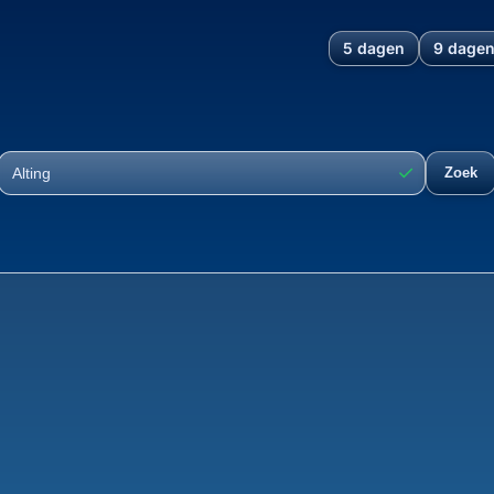
5 dagen
9 dage
ering, Beilen, Midden-Drenth
✓
Zoek
Plaats
Ontwikkeli
37°