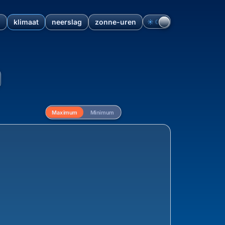
n
klimaat
neerslag
zonne-uren
☀︎
☾
e, Drenthe, Nederland, 9411
Maximum
Minimum
ng van de maximum temperatuur vanaf 1940 voor Al