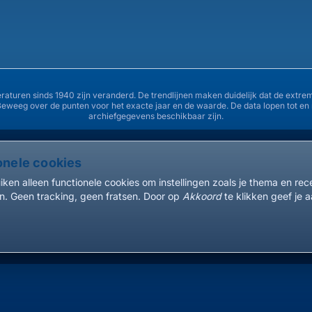
35°
32°
30°
eraturen sinds 1940 zijn veranderd. De trendlijnen maken duidelijk dat de ex
Beweeg over de punten voor het exacte jaar en de waarde. De data lopen tot e
27°
archiefgegevens beschikbaar zijn.
25°
onele cookies
1940
1945
1950
ken alleen functionele cookies om instellingen zoals je thema en re
. Geen tracking, geen fratsen. Door op
Akkoord
te klikken geef je a