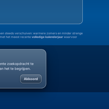
tremen steeds verschuiven: warmere zomers en minder strenge
n met het meest recente
volledige kalenderjaar
waarvoor
1955
1960
1965
1970
1975
1980
1985
cente zoekopdracht te
an het te begrijpen.
Akkoord