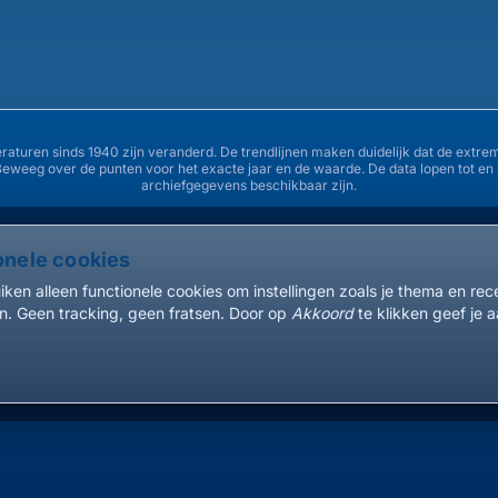
36°
34°
31°
eraturen sinds 1940 zijn veranderd. De trendlijnen maken duidelijk dat de ex
Beweeg over de punten voor het exacte jaar en de waarde. De data lopen tot e
28°
archiefgegevens beschikbaar zijn.
26°
onele cookies
1940
1945
1950
ken alleen functionele cookies om instellingen zoals je thema en re
. Geen tracking, geen fratsen. Door op
Akkoord
te klikken geef je a