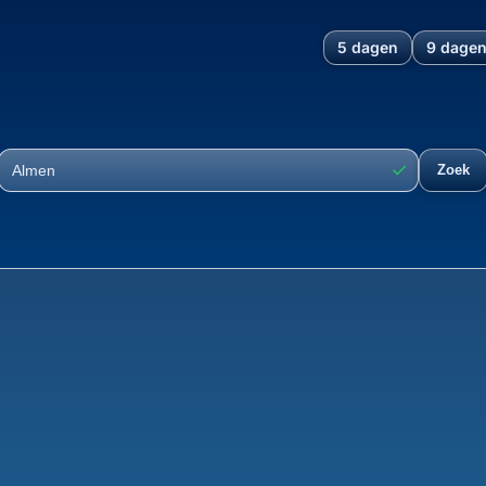
5 dagen
9 dage
m, Gelderland, Nederland: 
✓
Zoek
Plaats
Ontwikk
39°