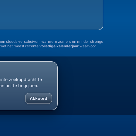
tremen steeds verschuiven: warmere zomers en minder strenge
n met het meest recente
volledige kalenderjaar
waarvoor
1955
1960
1965
1970
1975
1980
1985
cente zoekopdracht te
an het te begrijpen.
Akkoord