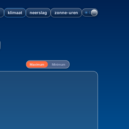
n
klimaat
neerslag
zonne-uren
☀︎
☾
Overzicht en klimaatdata va
Maximum
Minimum
eling van de maximum temperatuur vanaf 1940 vo