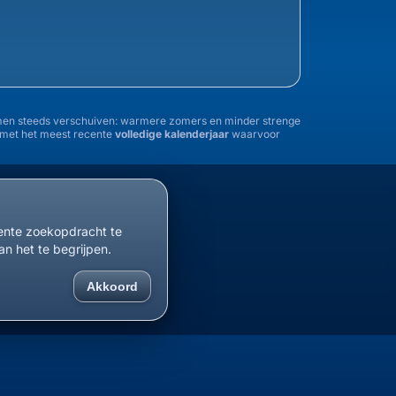
tremen steeds verschuiven: warmere zomers en minder strenge
n met het meest recente
volledige kalenderjaar
waarvoor
1955
1960
1965
1970
1975
1980
1985
cente zoekopdracht te
an het te begrijpen.
Akkoord