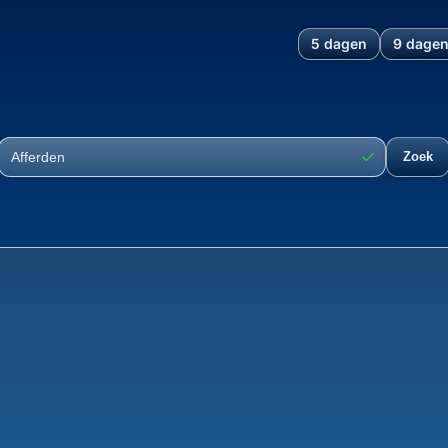
5 dagen
9 dage
rgen, Limburg, Nederland: O
✓
Zoek
Plaats
Ontwikk
37°