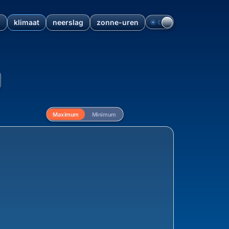
n
klimaat
neerslag
zonne-uren
☀︎
☾
verzicht en klimaatdata va
Maximum
Minimum
eling van de maximum temperatuur vanaf 1940 vo