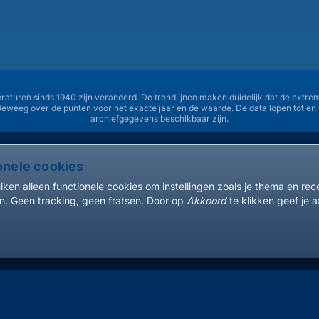
35°
33°
30°
eraturen sinds 1940 zijn veranderd. De trendlijnen maken duidelijk dat de ex
Beweeg over de punten voor het exacte jaar en de waarde. De data lopen tot e
28°
archiefgegevens beschikbaar zijn.
26°
onele cookies
1940
1945
1950
ken alleen functionele cookies om instellingen zoals je thema en re
. Geen tracking, geen fratsen. Door op
Akkoord
te klikken geef je a