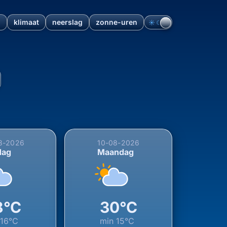
n
klimaat
neerslag
zonne-uren
☀︎
☾
elderland, Nederland (06-08
8-2026
10-08-2026
dag
Maandag
8°C
30°C
16°C
min
15°C