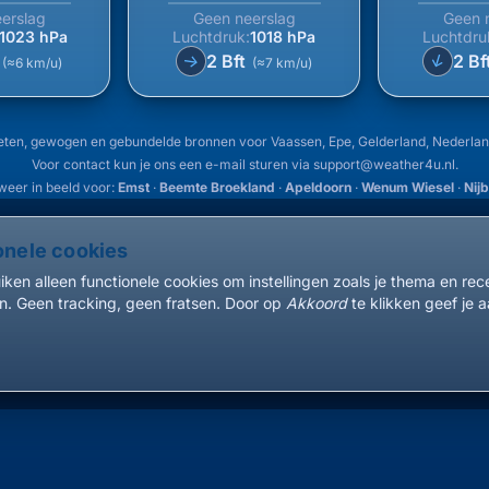
erslag
Geen neerslag
Geen 
1023 hPa
Luchtdruk:
1018 hPa
Luchtdru
↑
t
2 Bft
2 Bf
↑
(≈6 km/u)
(≈7 km/u)
ten, gewogen en gebundelde bronnen voor Vaassen, Epe, Gelderland, Nederla
Voor contact kun je ons een e-mail sturen via
support@weather4u.nl
.
weer in beeld voor:
Emst
·
Beemte Broekland
·
Apeldoorn
·
Wenum Wiesel
·
Nij
onele cookies
ken alleen functionele cookies om instellingen zoals je thema en re
. Geen tracking, geen fratsen. Door op
Akkoord
te klikken geef je a