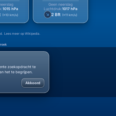
neerslag
Geen neerslag
k:
1015 hPa
Luchtdruk:
1017 hPa
↑
t
2 Bft
(≈10 km/u)
(≈11 km/u)
nd. Lees meer op
Wikipedia
.
broek
cente zoekopdracht te
an het te begrijpen.
Akkoord