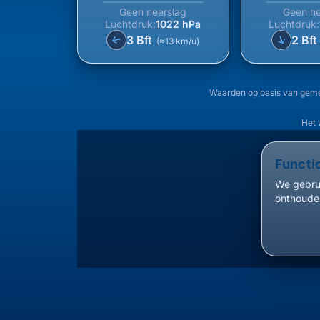
Geen neerslag
Geen ne
Luchtdruk:
1022 hPa
Luchtdruk:
↑
3 Bft
2 Bf
↑
(≈13 km/u)
Waarden op basis van geme
Het 
Functi
We gebrui
onthouden