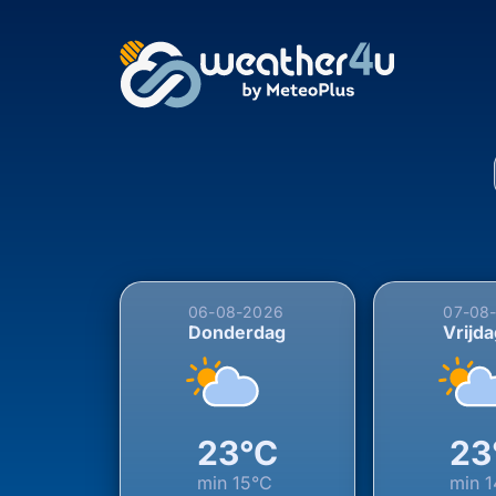
5-daagse weersverwac
06-08-2026
07-08
Donderdag
Vrijd
23°C
23
min
15°C
min
1