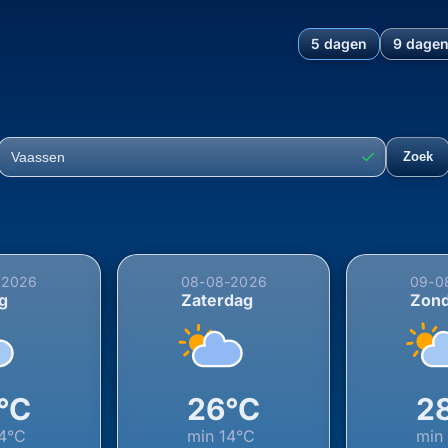
5 dagen
9 dage
hting voor Vaassen, Epe, G
✓
Zoek
Plaats
-2026
08-08-2026
09-0
ag
Zaterdag
Zon
°C
26°C
2
4°C
min
14°C
min