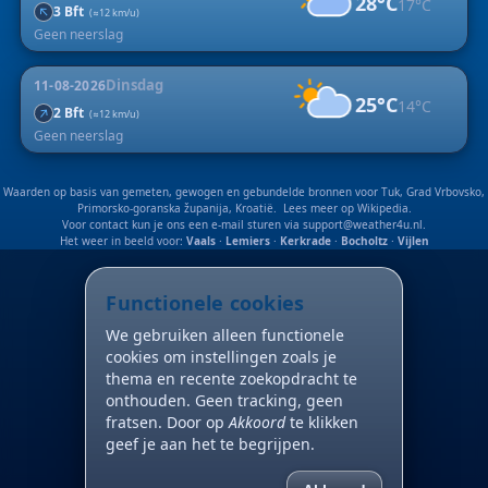
28°C
17°C
↑
3 Bft
(≈12 km/u)
Geen neerslag
Dinsdag
11-08-2026
25°C
14°C
↑
2 Bft
(≈12 km/u)
Geen neerslag
Waarden op basis van gemeten, gewogen en gebundelde bronnen voor Tuk, Grad Vrbovsko,
Primorsko-goranska županija, Kroatië. Lees meer op
Wikipedia
.
Voor contact kun je ons een e-mail sturen via
support@weather4u.nl
.
Het weer in beeld voor:
Vaals
·
Lemiers
·
Kerkrade
·
Bocholtz
·
Vijlen
Functionele cookies
We gebruiken alleen functionele
cookies om instellingen zoals je
thema en recente zoekopdracht te
onthouden. Geen tracking, geen
fratsen. Door op
Akkoord
te klikken
geef je aan het te begrijpen.