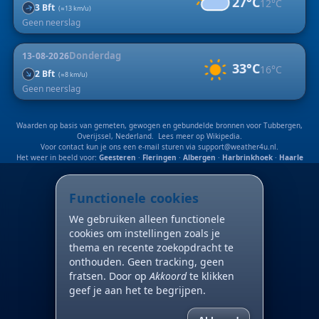
27°C
12°C
3 Bft
↑
(≈13 km/u)
Geen neerslag
Donderdag
13-08-2026
33°C
16°C
↑
2 Bft
(≈8 km/u)
Geen neerslag
Waarden op basis van gemeten, gewogen en gebundelde bronnen voor Tubbergen,
Overijssel, Nederland. Lees meer op
Wikipedia
.
Voor contact kun je ons een e-mail sturen via
support@weather4u.nl
.
Het weer in beeld voor:
Geesteren
·
Fleringen
·
Albergen
·
Harbrinkhoek
·
Haarle
Functionele cookies
We gebruiken alleen functionele
cookies om instellingen zoals je
thema en recente zoekopdracht te
onthouden. Geen tracking, geen
fratsen. Door op
Akkoord
te klikken
geef je aan het te begrijpen.