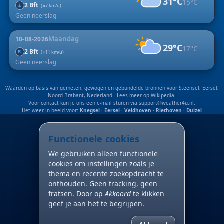
31°C
15°C
↑
2 Bft
(≈7 km/u)
Geen neerslag
Maandag
10-08-2026
29°C
17°C
↑
2 Bft
(≈11 km/u)
Geen neerslag
Waarden op basis van gemeten, gewogen en gebundelde bronnen voor Steensel, Eersel,
Noord-Brabant, Nederland. Lees meer op
Wikipedia
.
Voor contact kun je ons een e-mail sturen via
support@weather4u.nl
.
Het weer in beeld voor:
Knegsel
·
Eersel
·
Veldhoven
·
Riethoven
·
Duizel
Functionele cookies
We gebruiken alleen functionele
cookies om instellingen zoals je
thema en recente zoekopdracht te
onthouden. Geen tracking, geen
fratsen. Door op
Akkoord
te klikken
geef je aan het te begrijpen.