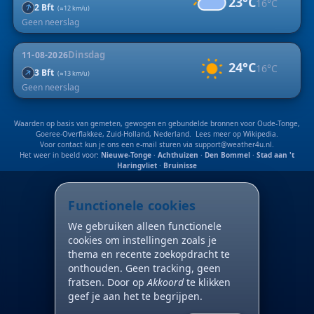
23°C
16°C
↑
2 Bft
(≈12 km/u)
Geen neerslag
Dinsdag
11-08-2026
24°C
16°C
↑
3 Bft
(≈13 km/u)
Geen neerslag
Waarden op basis van gemeten, gewogen en gebundelde bronnen voor Oude-Tonge,
Goeree-Overflakkee, Zuid-Holland, Nederland. Lees meer op
Wikipedia
.
Voor contact kun je ons een e-mail sturen via
support@weather4u.nl
.
Het weer in beeld voor:
Nieuwe-Tonge
·
Achthuizen
·
Den Bommel
·
Stad aan 't
Haringvliet
·
Bruinisse
Functionele cookies
We gebruiken alleen functionele
cookies om instellingen zoals je
thema en recente zoekopdracht te
onthouden. Geen tracking, geen
fratsen. Door op
Akkoord
te klikken
geef je aan het te begrijpen.