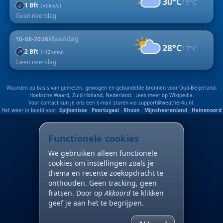
30°C
15°C
↑
1 Bft
(≈5 km/u)
Geen neerslag
Maandag
10-08-2026
28°C
17°C
↑
2 Bft
(≈12 km/u)
Geen neerslag
Waarden op basis van gemeten, gewogen en gebundelde bronnen voor Oud-Beijerland,
Hoeksche Waard, Zuid-Holland, Nederland. Lees meer op
Wikipedia
.
Voor contact kun je ons een e-mail sturen via
support@weather4u.nl
.
Het weer in beeld voor:
Spijkenisse
·
Poortugaal
·
Rhoon
·
Mijnsheerenland
·
Heinenoord
Functionele cookies
We gebruiken alleen functionele
cookies om instellingen zoals je
thema en recente zoekopdracht te
onthouden. Geen tracking, geen
fratsen. Door op
Akkoord
te klikken
geef je aan het te begrijpen.