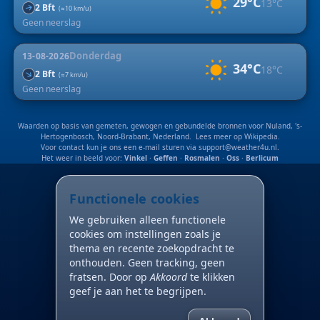
29°C
13°C
2 Bft
↑
(≈10 km/u)
Geen neerslag
Donderdag
13-08-2026
34°C
18°C
↑
2 Bft
(≈7 km/u)
Geen neerslag
Waarden op basis van gemeten, gewogen en gebundelde bronnen voor Nuland, 's-
Hertogenbosch, Noord-Brabant, Nederland. Lees meer op
Wikipedia
.
Voor contact kun je ons een e-mail sturen via
support@weather4u.nl
.
Het weer in beeld voor:
Vinkel
·
Geffen
·
Rosmalen
·
Oss
·
Berlicum
Functionele cookies
We gebruiken alleen functionele
cookies om instellingen zoals je
thema en recente zoekopdracht te
onthouden. Geen tracking, geen
fratsen. Door op
Akkoord
te klikken
geef je aan het te begrijpen.