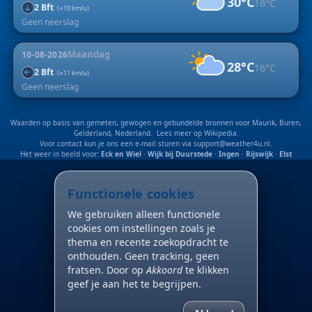
30°C
16°C
2 Bft
↑
(≈10 km/u)
Geen neerslag
Maandag
10-08-2026
28°C
16°C
2 Bft
↑
(≈11 km/u)
Geen neerslag
Waarden op basis van gemeten, gewogen en gebundelde bronnen voor Maurik, Buren,
Gelderland, Nederland. Lees meer op
Wikipedia
.
Voor contact kun je ons een e-mail sturen via
support@weather4u.nl
.
Het weer in beeld voor:
Eck en Wiel
·
Wijk bij Duurstede
·
Ingen
·
Rijswijk
·
Elst
Functionele cookies
We gebruiken alleen functionele
cookies om instellingen zoals je
thema en recente zoekopdracht te
onthouden. Geen tracking, geen
fratsen. Door op
Akkoord
te klikken
geef je aan het te begrijpen.