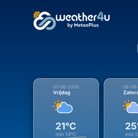
5-daagse weersverwac
07-08-2026
08-08
Vrijdag
Zater
21°C
25
min
14°C
min
1