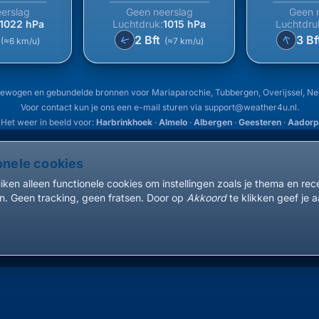
erslag
Geen neerslag
Geen 
1022 hPa
Luchtdruk:
1015 hPa
Luchtdru
↑
2 Bft
3 Bf
↑
(≈6 km/u)
(≈7 km/u)
ewogen en gebundelde bronnen voor Mariaparochie, Tubbergen, Overijssel, N
Voor contact kun je ons een e-mail sturen via
support@weather4u.nl
.
Het weer in beeld voor:
Harbrinkhoek
·
Almelo
·
Albergen
·
Geesteren
·
Aadorp
onele cookies
ken alleen functionele cookies om instellingen zoals je thema en re
. Geen tracking, geen fratsen. Door op
Akkoord
te klikken geef je a