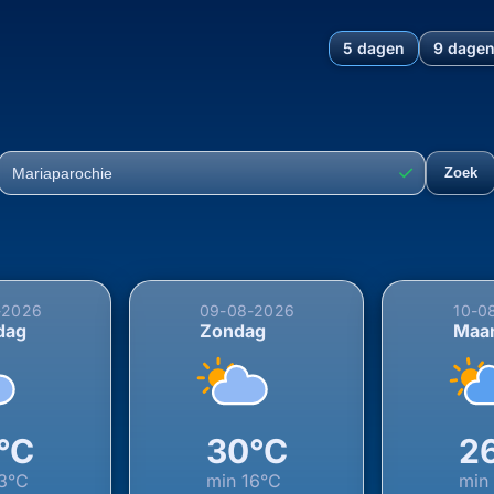
5 dagen
9 dage
hting voor Mariaparochie, T
✓
Zoek
Plaats
-2026
09-08-2026
10-0
dag
Zondag
Maa
°C
30°C
2
3°C
min
16°C
mi