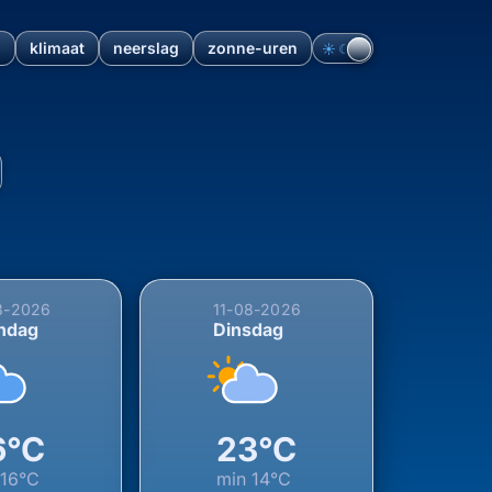
n
klimaat
neerslag
zonne-uren
☀︎
☾
ubbergen, Overijssel, Neder
8-2026
11-08-2026
ndag
Dinsdag
6°C
23°C
n
16°C
min
14°C