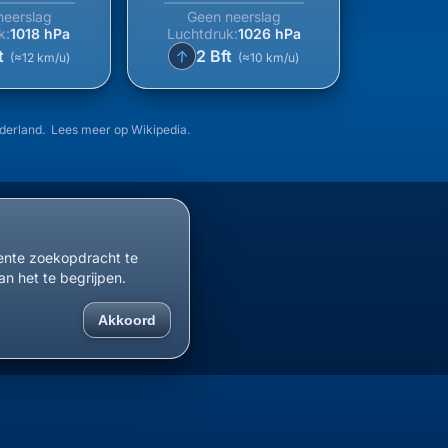
neerslag
Geen neerslag
k:
1018 hPa
Luchtdruk:
1026 hPa
↑
t
2 Bft
(≈12 km/u)
(≈10 km/u)
ederland. Lees meer op
Wikipedia
.
cente zoekopdracht te
an het te begrijpen.
Akkoord