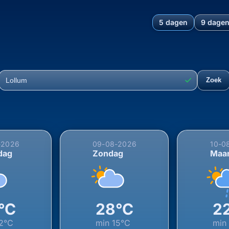
5 dagen
9 dage
hting voor Lollum, Súdwest-
✓
Zoek
Plaats
-2026
09-08-2026
10-0
dag
Zondag
Maa
°C
28°C
2
2°C
min
15°C
mi