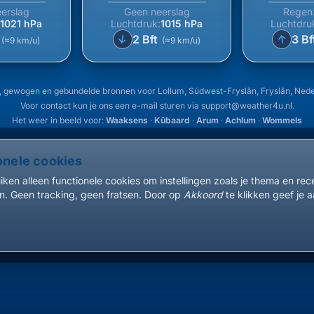
erslag
Geen neerslag
Regen
:
1021 hPa
Luchtdruk:
1015 hPa
Luchtdru
↑
↑
t
2 Bft
3 Bf
(≈9 km/u)
(≈9 km/u)
 gewogen en gebundelde bronnen voor Lollum, Súdwest-Fryslân, Fryslân, Ned
Voor contact kun je ons een e-mail sturen via
support@weather4u.nl
.
Het weer in beeld voor:
Waaksens
·
Kûbaard
·
Arum
·
Achlum
·
Wommels
onele cookies
ken alleen functionele cookies om instellingen zoals je thema en re
. Geen tracking, geen fratsen. Door op
Akkoord
te klikken geef je a