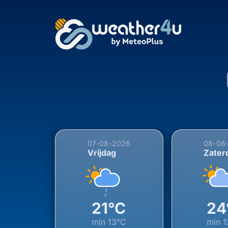
5-daagse weersverwac
07-08-2026
08-08
Vrijdag
Zater
21°C
24
min
13°C
min
1