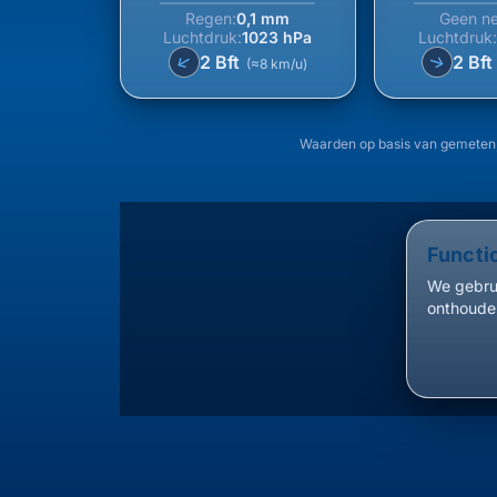
Regen:
0,1 mm
Geen ne
Luchtdruk:
1023 hPa
Luchtdruk
↑
2 Bft
2 Bf
↑
(≈8 km/u)
Waarden op basis van gemeten,
Functi
We gebrui
onthouden