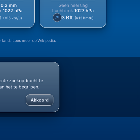
:
0,2 mm
Geen neerslag
k:
1022 hPa
Luchtdruk:
1027 hPa
↑
t
3 Bft
(≈15 km/u)
(≈13 km/u)
erland. Lees meer op
Wikipedia
.
cente zoekopdracht te
an het te begrijpen.
Akkoord