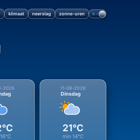
n
klimaat
neerslag
zonne-uren
☀︎
☾
Fryslân, Fryslân, Nederland
8-2026
11-08-2026
ndag
Dinsdag
2°C
21°C
n
16°C
min
14°C