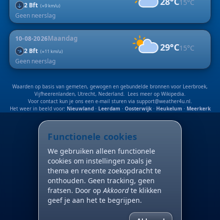
28°C
15°C
2 Bft
↑
(≈9 km/u)
Geen neerslag
Maandag
10-08-2026
29°C
15°C
2 Bft
↑
(≈11 km/u)
Geen neerslag
Waarden op basis van gemeten, gewogen en gebundelde bronnen voor Leerbroek,
Vijfheerenlanden, Utrecht, Nederland. Lees meer op
Wikipedia
.
Voor contact kun je ons een e-mail sturen via
support@weather4u.nl
.
Het weer in beeld voor:
Nieuwland
·
Leerdam
·
Oosterwijk
·
Heukelum
·
Meerkerk
Functionele cookies
We gebruiken alleen functionele
cookies om instellingen zoals je
thema en recente zoekopdracht te
onthouden. Geen tracking, geen
fratsen. Door op
Akkoord
te klikken
geef je aan het te begrijpen.