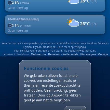
28°C
15°C
↑
2 Bft
(≈9 km/u)
Geen neerslag
Maandag
10-08-2026
26°C
15°C
2 Bft
↑
(≈11 km/u)
Geen neerslag
Waarden op basis van gemeten, gewogen en gebundelde bronnen voor Koudum, Súdwest-
Fryslân, Fryslân, Nederland. Lees meer op
Wikipedia
.
Voor contact kun je ons een e-mail sturen via
support@weather4u.nl
.
Het weer in beeld voor:
Molkwerum
·
Hemelum
·
Kolderwolde
·
Hindeloopen
·
Oudega
Functionele cookies
We gebruiken alleen functionele
cookies om instellingen zoals je
thema en recente zoekopdracht te
onthouden. Geen tracking, geen
fratsen. Door op
Akkoord
te klikken
geef je aan het te begrijpen.