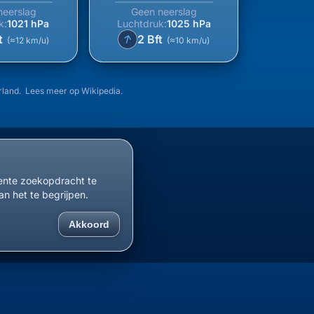
neerslag
Geen neerslag
k:
1021 hPa
Luchtdruk:
1025 hPa
↑
t
2 Bft
(≈12 km/u)
(≈10 km/u)
rland. Lees meer op
Wikipedia
.
cente zoekopdracht te
an het te begrijpen.
Akkoord