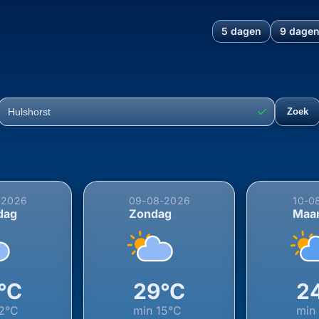
5 dagen
9 dage
hting voor Hulshorst, Nunsp
✓
Zoek
Plaats
-2026
09-08-2026
10-0
dag
Zondag
Maa
°C
29°C
2
2°C
min
15°C
mi