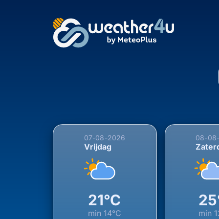
5-daagse weersverwac
07-08-2026
08-08
Vrijdag
Zater
21°C
25
min
14°C
min
1