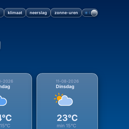
n
klimaat
neerslag
zonne-uren
☀︎
☾
eet, Gelderland, Nederland 
8-2026
11-08-2026
ndag
Dinsdag
4°C
23°C
n
15°C
min
15°C