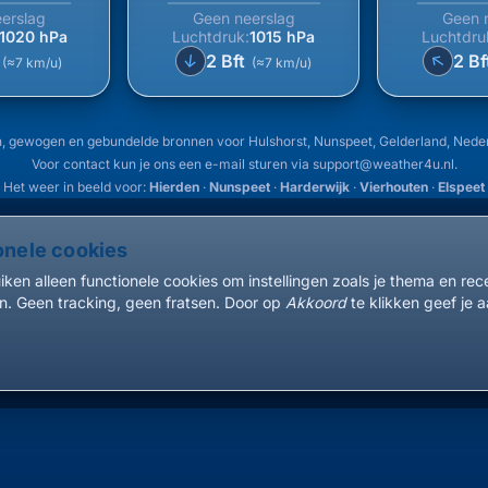
erslag
Geen neerslag
Geen 
1020 hPa
Luchtdruk:
1015 hPa
Luchtdru
↑
↑
t
2 Bft
2 Bf
(≈7 km/u)
(≈7 km/u)
, gewogen en gebundelde bronnen voor Hulshorst, Nunspeet, Gelderland, Nede
Voor contact kun je ons een e-mail sturen via
support@weather4u.nl
.
Het weer in beeld voor:
Hierden
·
Nunspeet
·
Harderwijk
·
Vierhouten
·
Elspeet
onele cookies
ken alleen functionele cookies om instellingen zoals je thema en re
. Geen tracking, geen fratsen. Door op
Akkoord
te klikken geef je a