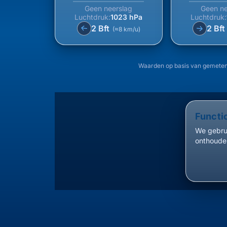
Geen neerslag
Geen ne
Luchtdruk:
1023 hPa
Luchtdruk:
2 Bft
2 Bf
↑
↑
(≈8 km/u)
Waarden op basis van gemeten
Functi
We gebrui
onthouden