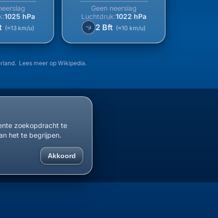
neerslag
Geen neerslag
k:
1025 hPa
Luchtdruk:
1022 hPa
t
2 Bft
↑
(≈13 km/u)
(≈10 km/u)
erland. Lees meer op
Wikipedia
.
cente zoekopdracht te
an het te begrijpen.
Akkoord