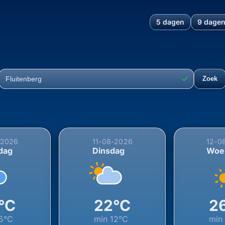
5 dagen
9 dage
hting voor Fluitenberg, Ho
✓
Zoek
Plaats
-2026
11-08-2026
12-0
dag
Dinsdag
Woe
°C
22°C
2
5°C
min
12°C
mi