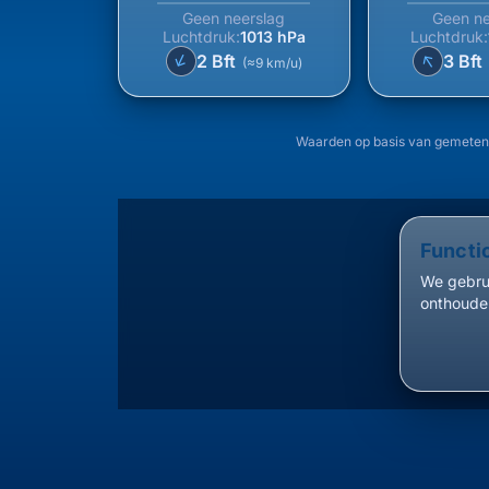
Geen neerslag
Geen ne
Luchtdruk:
1013 hPa
Luchtdruk:
↑
↑
2 Bft
3 Bft
(≈9 km/u)
Waarden op basis van gemeten
Functi
We gebrui
onthouden