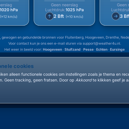
erslag
Geen neerslag
Geen 
1020 hPa
Luchtdruk:
1025 hPa
Luchtdru
↑
2 Bft
3 Bf
↑
(≈12 km/u)
(≈10 km/u)
, gewogen en gebundelde bronnen voor Fluitenberg, Hoogeveen, Drenthe, Ned
Voor contact kun je ons een e-mail sturen via
support@weather4u.nl
.
Het weer in beeld voor:
Hoogeveen
·
Stuifzand
·
Pesse
·
Echten
·
Eursinge
onele cookies
ken alleen functionele cookies om instellingen zoals je thema en re
. Geen tracking, geen fratsen. Door op
Akkoord
te klikken geef je a