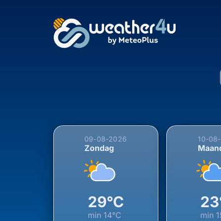
5-daagse weersverwac
09-08-2026
10-08
Zondag
Maan
29°C
23
min
14°C
min
1