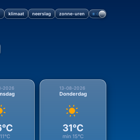
n
klimaat
neerslag
zonne-uren
☀︎
☾
ogeveen, Drenthe, Nederland
8-2026
13-08-2026
nsdag
Donderdag
6°C
31°C
n
11°C
min
15°C