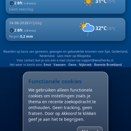
31°C
15°C
↑
2 Bft
(≈9 km/u)
Geen neerslag
Vrijdag
14-08-2026
32°C
18°C
↑
2 Bft
(≈8 km/u)
Regen:
0,2 mm
Waarden op basis van gemeten, gewogen en gebundelde bronnen voor Epe, Gelderland,
Nederland. Lees meer op
Wikipedia
.
Voor contact kun je ons een e-mail sturen via
support@weather4u.nl
.
Het weer in beeld voor:
Emst
·
Vaassen
·
Oene
·
Nijbroek
·
Beemte Broekland
Functionele cookies
We gebruiken alleen functionele
cookies om instellingen zoals je
thema en recente zoekopdracht te
onthouden. Geen tracking, geen
fratsen. Door op
Akkoord
te klikken
geef je aan het te begrijpen.