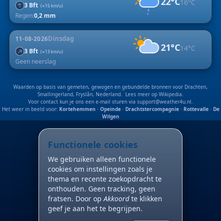
22°C
16°C
↑
3 Bft
(≈15 km/u)
Regen:
0,2 mm
Dinsdag
11-08-2026
21°C
14°C
↑
3 Bft
(≈13 km/u)
Geen neerslag
Waarden op basis van gemeten, gewogen en gebundelde bronnen voor Drachten,
Smallingerland, Fryslân, Nederland. Lees meer op
Wikipedia
.
Voor contact kun je ons een e-mail sturen via
support@weather4u.nl
.
Het weer in beeld voor:
Kortehemmen
·
Opeinde
·
Drachtstercompagnie
·
Rottevalle
·
De
Wilgen
Functionele cookies
We gebruiken alleen functionele
cookies om instellingen zoals je
thema en recente zoekopdracht te
onthouden. Geen tracking, geen
fratsen. Door op
Akkoord
te klikken
geef je aan het te begrijpen.