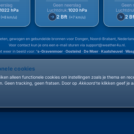
erslag
Geen neerslag
Geen 
1022 hPa
Luchtdruk:
1020 hPa
Luchtdru
↑
t
2 Bft
2 B
↑
(≈8 km/u)
(≈7 km/u)
eten, gewogen en gebundelde bronnen voor Dongen, Noord-Brabant, Nederlan
Voor contact kun je ons een e-mail sturen via
support@weather4u.nl
.
t weer in beeld voor:
's-Gravenmoer
·
Oosteind
·
De Moer
·
Kaatsheuvel
·
Wasp
onele cookies
ken alleen functionele cookies om instellingen zoals je thema en re
. Geen tracking, geen fratsen. Door op
Akkoord
te klikken geef je a