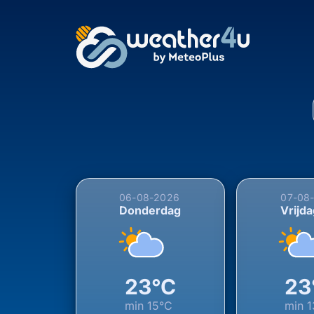
5-daagse weersverwa
06-08-2026
07-08
Donderdag
Vrijd
23°C
23
min
15°C
min
1