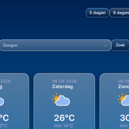
5 dagen
9 dage
chting voor Dongen, Noord-B
✓
Zoek
Plaats
-2026
08-08-2026
09-0
ag
Zaterdag
Zon
°C
26°C
3
3°C
min
14°C
min