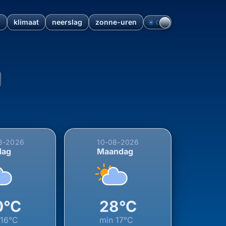
n
klimaat
neerslag
zonne-uren
☀︎
☾
rabant, Nederland (06-08 t
8-2026
10-08-2026
dag
Maandag
0°C
28°C
16°C
min
17°C