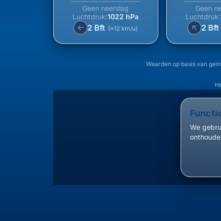
Geen neerslag
Geen ne
Luchtdruk:
1022 hPa
Luchtdruk:
↑
2 Bft
2 Bf
↑
(≈12 km/u)
Waarden op basis van gem
He
Functi
We gebrui
onthouden