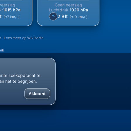
neerslag
Geen neerslag
k:
1015 hPa
Luchtdruk:
1020 hPa
↑
ft
2 Bft
(≈7 km/u)
(≈10 km/u)
d. Lees meer op
Wikipedia
.
ik
cente zoekopdracht te
an het te begrijpen.
Akkoord