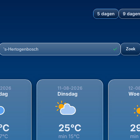
5 dagen
9 dage
chting voor 's-Hertogenbosc
✓
Zoek
Plaats
-2026
11-08-2026
12-0
dag
Dinsdag
Woe
°C
25°C
2
17°C
min
15°C
mi