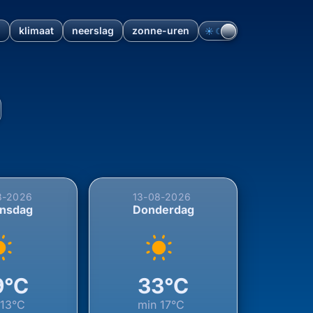
n
klimaat
neerslag
zonne-uren
☀︎
☾
h, Noord-Brabant, Nederlan
8-2026
13-08-2026
nsdag
Donderdag
9°C
33°C
n
13°C
min
17°C