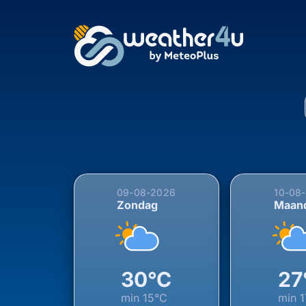
5-daagse weersverwa
09-08-2026
10-08
Zondag
Maan
30°C
27
min
15°C
min