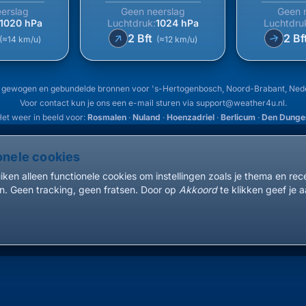
erslag
Geen neerslag
Geen 
1020 hPa
Luchtdruk:
1024 hPa
Luchtdru
↑
2 Bft
2 Bf
↑
(≈14 km/u)
(≈12 km/u)
 gewogen en gebundelde bronnen voor 's-Hertogenbosch, Noord-Brabant, Ned
Voor contact kun je ons een e-mail sturen via
support@weather4u.nl
.
et weer in beeld voor:
Rosmalen
·
Nuland
·
Hoenzadriel
·
Berlicum
·
Den Dunge
onele cookies
ken alleen functionele cookies om instellingen zoals je thema en re
. Geen tracking, geen fratsen. Door op
Akkoord
te klikken geef je a