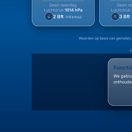
Geen neerslag
Geen ne
Luchtdruk:
1014 hPa
Luchtdruk:
↑
↑
2 Bft
3 Bft
(≈9 km/u)
Waarden op basis van gemeten,
H
Functi
We gebrui
onthouden