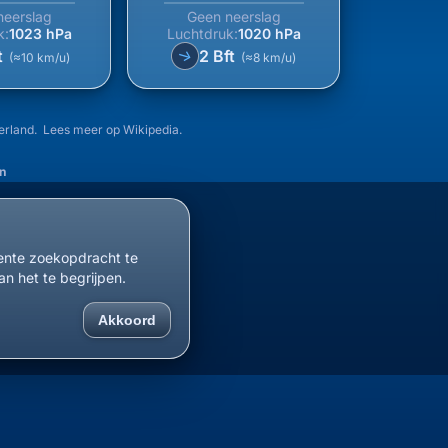
neerslag
Geen neerslag
k:
1023 hPa
Luchtdruk:
1020 hPa
t
2 Bft
↑
(≈10 km/u)
(≈8 km/u)
erland. Lees meer op
Wikipedia
.
n
cente zoekopdracht te
an het te begrijpen.
Akkoord