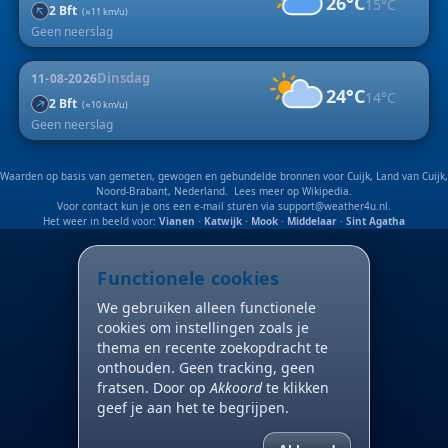
26°C
15°C
↑
2 Bft
(≈11 km/u)
Geen neerslag
Dinsdag
11-08-2026
24°C
14°C
↑
2 Bft
(≈10 km/u)
Geen neerslag
Waarden op basis van gemeten, gewogen en gebundelde bronnen voor Cuijk, Land van Cuijk,
Noord-Brabant, Nederland. Lees meer op
Wikipedia
.
Voor contact kun je ons een e-mail sturen via
support@weather4u.nl
.
Het weer in beeld voor:
Vianen
·
Katwijk
·
Mook
·
Middelaar
·
Sint Agatha
Functionele cookies
We gebruiken alleen functionele
cookies om instellingen zoals je
thema en recente zoekopdracht te
onthouden. Geen tracking, geen
fratsen. Door op
Akkoord
te klikken
geef je aan het te begrijpen.