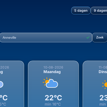
5 dagen
9 dage
hting voor Anneville, Annevi
✓
Zoek
Plaats
-2026
10-08-2026
11-0
ag
Maandag
Din
°C
22°C
2
5°C
min
16°C
mi