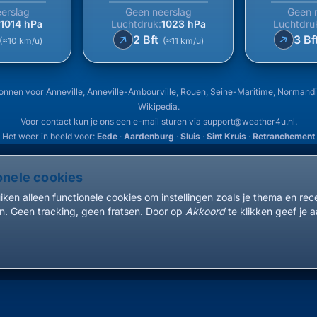
erslag
Geen neerslag
Geen 
:
1014 hPa
Luchtdruk:
1023 hPa
Luchtdru
↑
↑
2 Bft
3 Bf
(≈10 km/u)
(≈11 km/u)
nen voor Anneville, Anneville-Ambourville, Rouen, Seine-Maritime, Normandië,
Wikipedia
.
Voor contact kun je ons een e-mail sturen via
support@weather4u.nl
.
Het weer in beeld voor:
Eede
·
Aardenburg
·
Sluis
·
Sint Kruis
·
Retranchement
onele cookies
ken alleen functionele cookies om instellingen zoals je thema en re
. Geen tracking, geen fratsen. Door op
Akkoord
te klikken geef je a