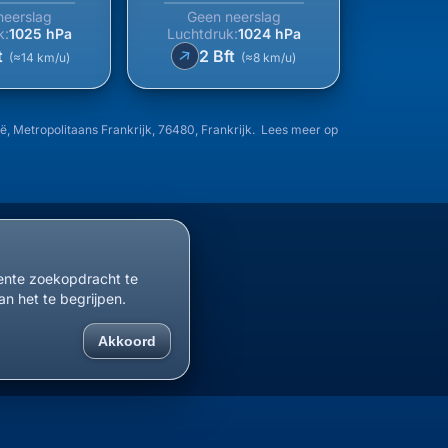
neerslag
Geen neerslag
k:
1025 hPa
Luchtdruk:
1024 hPa
↑
t
2 Bft
(≈14 km/u)
(≈8 km/u)
 Metropolitaans Frankrijk, 76480, Frankrijk. Lees meer op
cente zoekopdracht te
an het te begrijpen.
Akkoord