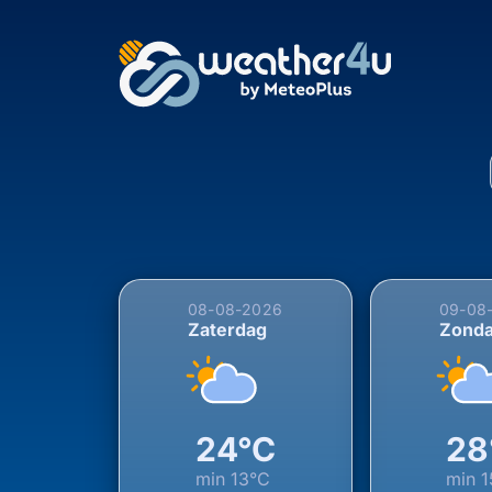
5-daagse weersverwac
08-08-2026
09-08
Zaterdag
Zond
24°C
28
min
13°C
min
1