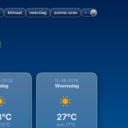
n
klimaat
neerslag
zonne-uren
☀︎
☾
lle-Ambourville, Rouen, Sei
8-2026
12-08-2026
sdag
Woensdag
3°C
27°C
n
15°C
min
17°C