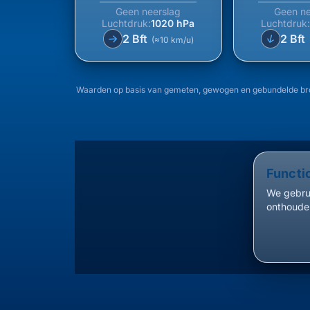
Geen neerslag
Geen ne
Luchtdruk:
1020 hPa
Luchtdruk
↑
2 Bft
2 Bft
↑
(≈10 km/u)
Waarden op basis van gemeten, gewogen en gebundelde bron
Functi
We gebrui
onthouden