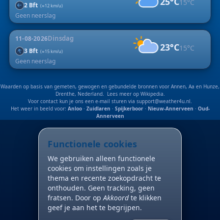
25°C
15°C
2 Bft
↑
(≈12 km/u)
Geen neerslag
Dinsdag
11-08-2026
23°C
15°C
↑
3 Bft
(≈15 km/u)
Geen neerslag
Waarden op basis van gemeten, gewogen en gebundelde bronnen voor Annen, Aa en Hunze,
Drenthe, Nederland. Lees meer op
Wikipedia
.
Voor contact kun je ons een e-mail sturen via
support@weather4u.nl
.
Het weer in beeld voor:
Anloo
·
Zuidlaren
·
Spijkerboor
·
Nieuw-Annerveen
·
Oud-
Annerveen
Functionele cookies
We gebruiken alleen functionele
cookies om instellingen zoals je
thema en recente zoekopdracht te
onthouden. Geen tracking, geen
fratsen. Door op
Akkoord
te klikken
geef je aan het te begrijpen.