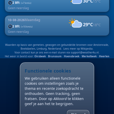
30°C
15°C
↑
2 Bft
(≈7 km/u)
Geen neerslag
Maandag
10-08-2026
29°C
18°C
↑
2 Bft
(≈10 km/u)
Geen neerslag
Waarden op basis van gemeten, gewogen en gebundelde bronnen voor Amstenrade,
Beekdaelen, Limburg, Nederland. Lees meer op
Wikipedia
.
Voor contact kun je ons een e-mail sturen via
support@weather4u.nl
.
Het weer in beeld voor:
Oirsbeek
·
Brunssum
·
Hoensbroek
·
Merkelbeek
·
Heerlen
Functionele cookies
We gebruiken alleen functionele
cookies om instellingen zoals je
thema en recente zoekopdracht te
onthouden. Geen tracking, geen
fratsen. Door op
Akkoord
te klikken
geef je aan het te begrijpen.